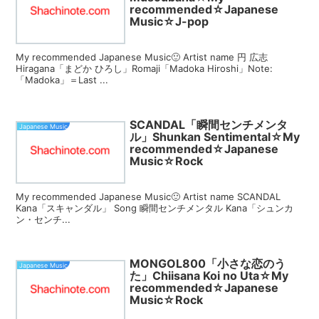
recommended☆Japanese
Music☆J-pop
My recommended Japanese Music🙂 Artist name 円 広志
Hiragana「まどか ひろし」Romaji「Madoka Hiroshi」Note:
「Madoka」＝Last ...
SCANDAL「瞬間センチメンタ
Japanese Music
ル」Shunkan Sentimental☆My
recommended☆Japanese
Music☆Rock
My recommended Japanese Music🙂 Artist name SCANDAL
Kana「スキャンダル」 Song 瞬間センチメンタル Kana「シュンカ
ン・センチ...
MONGOL800「小さな恋のう
Japanese Music
た」Chiisana Koi no Uta☆My
recommended☆Japanese
Music☆Rock