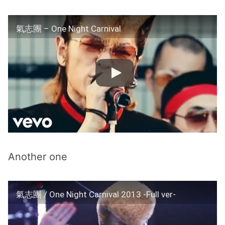
氣志團 – One Night Carnival
Another one
氣志團 / One Night Carnival 2013 -Full ver-