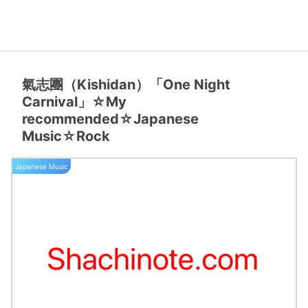
氣志團（Kishidan）「One Night
Carnival」☆My
recommended☆Japanese
Music☆Rock
Japanese Music