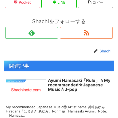
Pocket
LINE
コピー
Shachiをフォローする
Shachi
関連記事
Ayumi Hamasaki「Rule」☆My
Japanese Music
recommended☆Japanese
Music☆J-pop
My recommended Japanese Music🙂 Artist name 浜崎あゆみ
Hiragana「はまさき あゆみ」Ronmaji「Hamasaki Ayumi」Note:
「Hamasa...