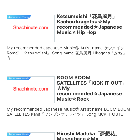
Ketsumeishi「花鳥風月」
Japanese Music
Kachoufuugetsu☆My
recommended☆Japanese
Music☆Hip Hop
My recommended Japanese Music🙂 Artist name ケツメイシ
Romaji「Ketsumeishi」 Song name 花鳥風月 Hiragana「かちょ
う...
BOOM BOOM
Japanese Music
SATELLITES「KICK IT OUT」
☆My
recommended☆Japanese
Music☆Rock
My recommended Japanese Music🙂 Artist name BOOM BOOM
SATELLITES Kana「ブンブンサテライツ」 Song KICK IT OUT...
Hiroshi Madoka「夢想花」
Japanese Music
Musoubana☆My