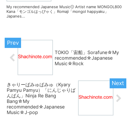
My recommended Japanese Music🙂 Artist name MONGOL800
Kana「モンゴルはっぴゃく」Romaji「mongol happyaku」
Japanes...
TOKIO「宙船」Sorafune☆My
recommended☆Japanese
Music☆Rock
きゃりーぱみゅぱみゅ（Kyary
Pamyu Pamyu）「にんじゃりば
んばん」Ninja Re Bang
Bang☆My
recommended☆Japanese
Music☆J-pop