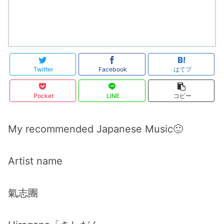
Twitter
Facebook
はてブ
Pocket
LINE
コピー
My recommended Japanese Music🙂
Artist name
氣志團