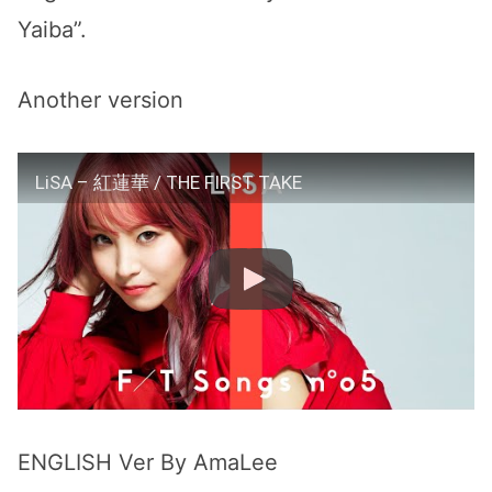
Yaiba”.
Another version
LiSA – 紅蓮華 / THE FIRST TAKE
ENGLISH Ver By AmaLee