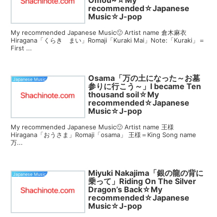
recommended☆Japanese
Music☆J-pop
My recommended Japanese Music🙂 Artist name 倉木麻衣
Hiragana「くらき まい」Romaji「Kuraki Mai」Note:「Kuraki」＝
First ...
Osama「万の土になった～お墓
Japanese Music
参りに行こう～」I became Ten
thousand soil☆My
recommended☆Japanese
Music☆J-pop
My recommended Japanese Music🙂 Artist name 王様
Hiragana「おうさま」Romaji「osama」 王様＝King Song name
万...
Miyuki Nakajima「銀の龍の背に
Japanese Music
乗って」Riding On The Silver
Dragon’s Back☆My
recommended☆Japanese
Music☆J-pop