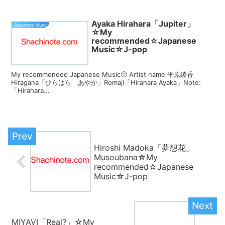
Ayaka Hirahara「Jupiter」
Japanese Music
☆My
recommended☆Japanese
Music☆J-pop
My recommended Japanese Music🙂 Artist name 平原綾香
Hiragana「ひらはら あやか」Romaji「Hirahara Ayaka」Note:
「Hirahara...
Hiroshi Madoka「夢想花」
Musoubana☆My
recommended☆Japanese
Music☆J-pop
MIYAVI「Real?」☆My