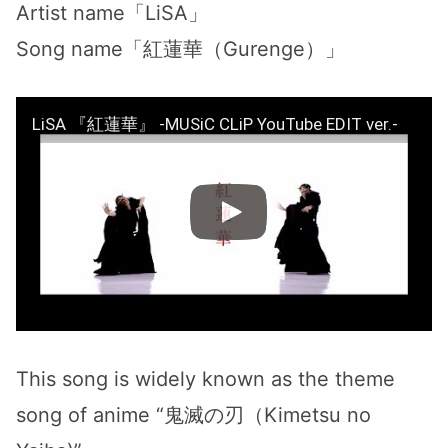
Artist name「LiSA」
Song name「紅蓮華（Gurenge）」
LiSA 『紅蓮華』 -MUSiC CLiP YouTube EDIT ver.-
This song is widely known as the theme
song of anime “鬼滅の刃（Kimetsu no