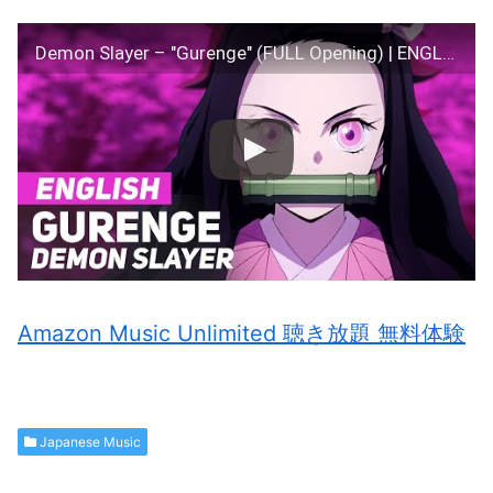
Demon Slayer – "Gurenge" (FULL Opening) | ENGLISH Ver | AmaLee
Amazon Music Unlimited 聴き放題 無料体験
Japanese Music