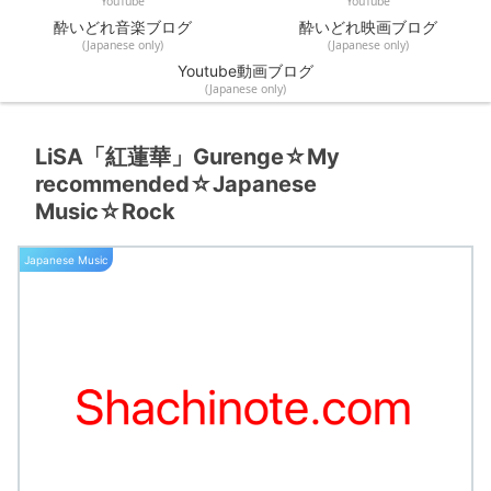
YouTube
YouTube
酔いどれ音楽ブログ
酔いどれ映画ブログ
(Japanese only)
(Japanese only)
Youtube動画ブログ
(Japanese only)
LiSA「紅蓮華」Gurenge☆My
recommended☆Japanese
Music☆Rock
Japanese Music