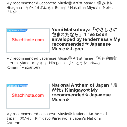
My recommended Japanese Music🙂 Artist name 中島みゆき
Hiragana「なかじまみゆき」Romaji「Nakajima Miyuki」 Note:
「Nak...
Yumi Matsutouya「やさしさに
Japanese Music
包まれたなら」If I’ve been
enveloped by tenderness☆My
recommended☆Japanese
Music☆J-pop
My recommended Japanese Music🙂 Artist name 「松任谷由実
（Yumi Matsutouya）」 Hiragana「まつとうや ゆみ」
Romaji「Matsutouy...
National Anthem of Japan「君
Japanese Music
が代」Kimigayo☆My
recommended☆Japanese
Music☆
My recommended Japanese Music🙂 National Anthem of
Japan「君が代」Kimigayo Kimigayo is Japan's National
Anthem....