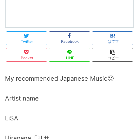
Twitter
Facebook
はてブ
Pocket
LINE
コピー
My recommended Japanese Music🙂
Artist name
LiSA
Hiragana「リサ」