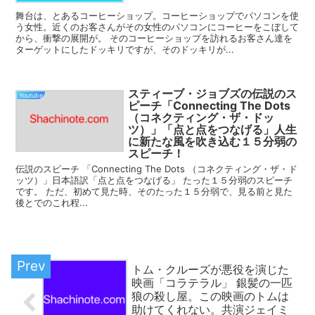
舞台は、とあるコーヒーショップ。コーヒーショップでパソコンを使
う女性。近くのお客さんがその女性のパソコンにコーヒーをこぼして
から、衝撃の展開が。 そのコーヒーショップを訪れるお客さん達を
ターゲットにしたドッキリですが、そのドッキリが...
スティーブ・ジョブズの伝説のス
Youtube
ピーチ「Connecting The Dots
（コネクティング・ザ・ドッ
ツ）」「点と点をつなげる」人生
に新たな風を吹き込む１５分弱の
スピーチ！
伝説のスピーチ 「Connecting The Dots （コネクティング・ザ・ド
ッツ）」日本語訳「点と点をつなげる」 たった１５分弱のスピーチ
です。 ただ、初めて見た時、そのたった１５分弱で、見る前と見た
後とでのこれ程...
トム・クルーズが悪役を演じた
映画「コラテラル」 銀髪の一匹
狼の殺し屋。この映画のトムは
助けてくれない。共演ジェイミ