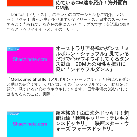
めているCM達を紹介！海外面白
CM集
「Doritos（ドリトス）」のテレビのコマーシャルをご紹介。 バリ
ッ！サクッ！ 食べた事がありますか？ドリートス。日本のスーパー
でもよく売られている赤色の袋に入ったチップスです！英語風に発音
するとドゥリィイイトス。そのドリト...
オーストラリア発祥のダンス「メ
Youtube
ルボルン・シャッフル」見ている
だけで心がウキウキしてくるダン
ス動画。EDMとの相性も抜群に
良い「シャッフルダンス」
「Melbourne Shuffle（メルボルン・シャッフル）」と呼ばれるダン
ス動画の紹介です。 それでは、その「シャッフルダンス」動画をご
紹介。見ていると心がウキウキしてきます。 日常生活のBGMとして
はもちろんのこと、実際...
超本格的！面白海外ドッキリ！超
Youtube
能力編「映画キャリー：テレキネ
シスドッキリ」「映画スター・ウ
ォーズ:フォースドッキリ」