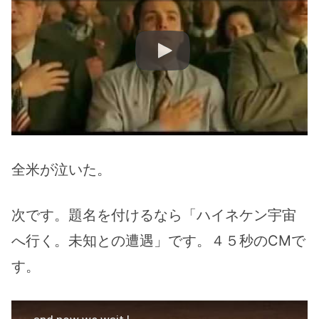
全米が泣いた。
次です。題名を付けるなら「ハイネケン宇宙
へ行く。未知との遭遇」です。４５秒のCMで
す。